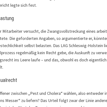
richt legte sich fest.
lastung
r Mitarbeiter versucht, die Zwangsvollstreckung eines arbeit
htete. Die geforderten Angaben, so argumentierte er, könnten
echlichkeit selbst belasten. Das LAG Schleswig-Holstein lie
ilprozess regelmäßig kein Recht gebe, die Auskunft zu verwe
srecht ins Leere laufe – und das, obwohl es doch eigentlich
t.
ualrecht
roffener zwischen „Pest und Cholera“ wählen, also entweder 
„ans Messer“ zu liefern? Das Urteil folgt zwar der Linie ander