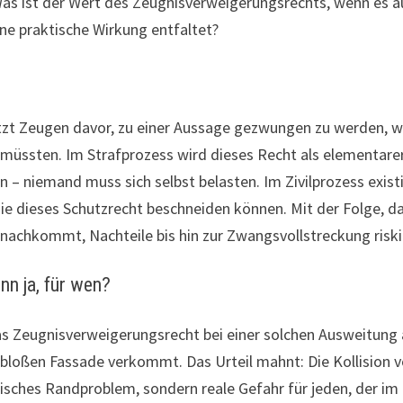
Was ist der Wert des Zeugnisverweigerungsrechts, wenn es 
ine praktische Wirkung entfaltet?
zt Zeugen davor, zu einer Aussage gezwungen zu werden, we
n müssten. Im Strafprozess wird dieses Recht als elementar
 – niemand muss sich selbst belasten. Im Zivilprozess exist
ie dieses Schutzrecht beschneiden können. Mit der Folge, d
t nachkommt, Nachteile bis hin zur Zwangsvollstreckung riski
n ja, für wen?
s Zeugnisverweigerungsrecht bei einer solchen Ausweitung ar
 bloßen Fassade verkommt. Das Urteil mahnt: Die Kollision 
sches Randproblem, sondern reale Gefahr für jeden, der im 