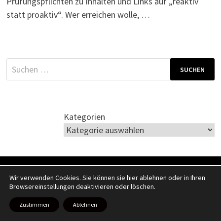
Prüfungspflichten zu Inhalten und Links auf „reaktiv
statt proaktiv“. Wer erreichen wolle, …
Suchen
nach:
Kategorien
Copyright © 2026
Recht kurzweilig
. Mit Stolz präsentiert von
Wir verwenden Cookies. Sie können sie hier ablehnen oder in Ihren
WordPress
und
Bam
.
Browsereinstellungen deaktivieren oder löschen.
Zustimmen
Ablehnen