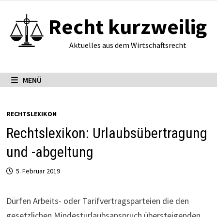
Zum
Recht kurzweilig
Inhalt
springen
Aktuelles aus dem Wirtschaftsrecht
MENÜ
RECHTSLEXIKON
Rechtslexikon: Urlaubsübertragung
und -abgeltung
5. Februar 2019
Dürfen Arbeits- oder Tarif­ver­trags­par­teien die den
gesetz­li­chen Min­dest­ur­laubs­an­spruch über­stei­genden