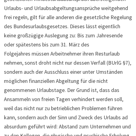
Urlaubs- und Urlaubs­ab­gel­tungs­an­sprüche weitgehend
frei regeln, gilt für alle anderen die gesetzliche Regelung
des Bun­des­ur­laubs­ge­setzes. Dieses lässt eigentlich
keine großzügige Auslegung zu: Bis zum Jah­res­ende
oder spä­tes­tens bis zum 31. März des
Folgejahres müssen Arbeit­nehmer ihren Rest­ur­laub
nehmen, sonst droht nicht nur dessen Verfall (BUrlG §7),
sondern auch der Ausschluss einer unter Umständen
möglichen finanziellen Abgeltung für die nicht
genommenen Urlaubstage. Der Grund ist, dass das
Ansammeln von freien Tagen verhindert werden soll,
weil das nicht nur zu betrieblichen Problemen führen
kann, sondern auch der Sinn und Zweck des Urlaubs ad
absurdum geführt wird: Abstand zum Unternehmen und
zu den Kollegen, die physische und psychische Erholung