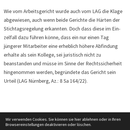
Wie vom Arbeitsgericht wurde auch vom LAG die Klage
abgewiesen, auch wenn beide Gerichte die Härten der
Stichtagsregelung erkannten. Doch dass diese im Ein­
zel­fall dazu führen könne, dass ein nur einen Tag
jüngerer Mitarbeiter eine erheb­lich höhere Abfin­dung
erhalte als sein Kollege, sei juristisch nicht zu
beanstanden und müsse im Sinne der Rechtssicherheit
hingenommen werden, begründete das Gericht sein
Urteil (LAG Nürn­berg, Az.: 8 Sa 164/22).
Wir verwenden Cookies. Sie können sie hier ablehnen oder in Ihren
Browsereinstellungen deaktivieren oder löschen.
Copyright © 2026
Recht kurzweilig
. Mit Stolz präsentiert von