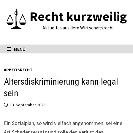
Zum
Recht kurzweilig
Inhalt
springen
Aktuelles aus dem Wirtschaftsrecht
MENÜ
ARBEITSRECHT
Altersdiskriminierung kann legal
sein
13. September 2023
Ein Sozi­al­plan, so wird vielfach angenommen, sei eine
Art Schadensersatz und solle den Verlust des