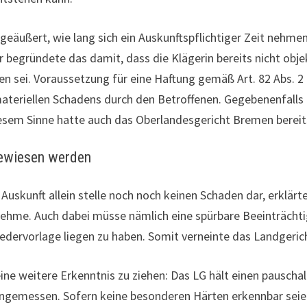
 geäußert, wie lang sich ein Auskunftspflichtiger Zeit nehmen
begründete das damit, dass die Klägerin bereits nicht obje
n sei. Voraussetzung für eine Haftung gemäß Art. 82 Abs. 2
materiellen Schadens durch den Betroffenen. Gegebenenfall
sem Sinne hatte auch das Oberlandesgericht Bremen bereits 
ewiesen werden
Auskunft allein stelle noch noch keinen Schaden dar, erklärte
hme. Auch dabei müsse nämlich eine spürbare Beeinträchtigu
iedervorlage liegen zu haben. Somit verneinte das Landgeri
ine weitere Erkenntnis zu ziehen: Das LG hält einen pauscha
ngemessen. Sofern keine besonderen Härten erkennbar seien