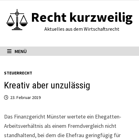
Zum
Recht kurzweilig
Inhalt
springen
Aktuelles aus dem Wirtschaftsrecht
MENÜ
STEUERRECHT
Kreativ aber unzulässig
23. Februar 2019
Das Finanzgericht Münster wertete ein Ehe­gatten-
Arbeits­ver­hältnis als einem Fremdvergleich nicht
standhaltend, bei dem die Ehefrau gering­fügig für