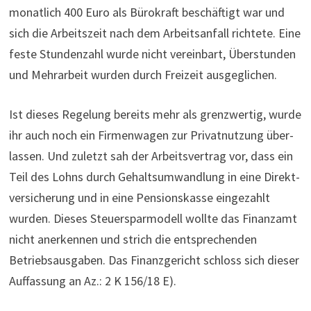
monatlich 400 Euro als Büro­kraft beschäf­tigt war und
sich die Arbeits­zeit nach dem Arbeits­an­fall richtete. Eine
feste Stun­den­zahl wurde nicht ver­ein­bart, Über­stunden
und Mehr­ar­beit wurden durch Frei­zeit aus­ge­gli­chen.
Ist dieses Regelung bereits mehr als grenzwertig, wurde
ihr auch noch ein Firmenwagen zur Pri­vat­nut­zung über­
lassen. Und zuletzt sah der Arbeits­ver­trag vor, dass ein
Teil des Lohns durch Gehalts­um­wand­lung in eine Direkt­
ver­si­che­rung und in eine Pen­si­ons­kasse ein­ge­zahlt
wurden. Dieses Steuersparmodell wollte das Finanzamt
nicht anerkennen und strich die entsprechenden
Betriebs­aus­ga­ben­. Das Finanzgericht schloss sich dieser
Auffassung an Az.: 2 K 156/18 E).