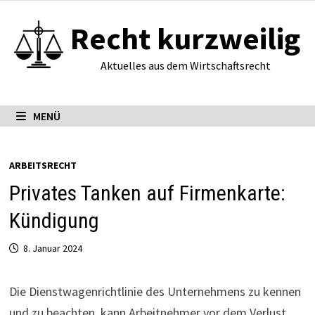
Zum
Recht kurzweilig
Inhalt
springen
Aktuelles aus dem Wirtschaftsrecht
MENÜ
ARBEITSRECHT
Privates Tanken auf Firmenkarte:
Kündigung
8. Januar 2024
Die Dienst­wa­gen­richt­linie des Unternehmens zu kennen
und zu beachten, kann Arbeitnehmer vor dem Verlust