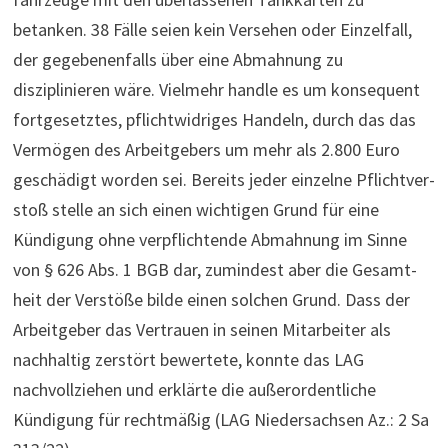
betanken. 38 Fälle seien kein Versehen oder Einzelfall,
der gegebenenfalls über eine Abmahnung zu
disziplinieren wäre. Vielmehr handle es um konsequent
fortgesetztes, pflichtwidriges Handeln, durch das das
Ver­mögen des Arbeit­ge­bers um mehr als 2.800 Euro
geschä­digt worden sei. Bereits jeder ein­zelne Pflicht­ver­
stoß stelle an sich einen wich­tigen Grund für eine
Kündigung ohne verpflichtende Abmahnung im Sinne
von § 626 Abs. 1 BGB dar, zumin­dest aber die Gesamt­
heit der Ver­stöße bilde einen solchen Grund. Dass der
Arbeitgeber das Vertrauen in seinen Mitarbeiter als
nachhaltig zerstört bewertete, konnte das LAG
nachvollziehen und erklärte die außerordentliche
Kündigung für rechtmäßig (LAG Nie­der­sa­chsen Az.: 2 Sa