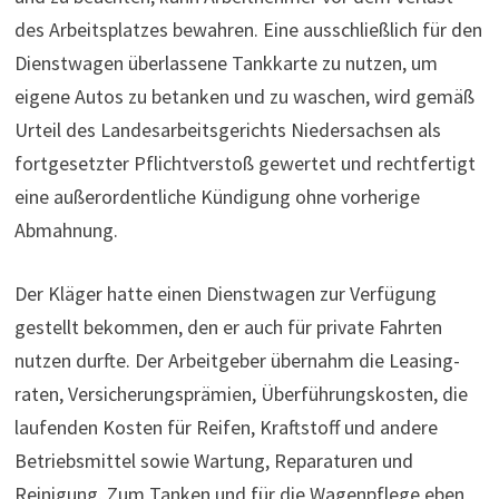
des Arbeitsplatzes bewahren. Eine ausschließlich für den
Dienst­wagen über­las­sene Tank­karte zu nutzen, um
eigene Autos zu betanken und zu waschen, wird gemäß
Urteil des Lan­des­ar­beits­ge­richts Nie­der­sachsen als
fortgesetzter Pflichtverstoß gewertet und rechtfertigt
eine außerordentliche Kündigung ohne vor­he­rige
Abmah­nung.
Der Kläger hatte einen Dienst­wagen zur Ver­fü­gung
gestellt bekommen, den er auch für private Fahrten
nutzen durfte. Der Arbeitgeber übernahm die Lea­sing­
raten, Ver­si­che­rungs­prämien, Über­füh­rungs­kosten, die
lau­fenden Kosten für Reifen, Kraftstoff und andere
Betriebsmittel sowie Wartung, Re­pa­ra­turen und
Reinigung. Zum Tanken und für die Wagenpflege eben