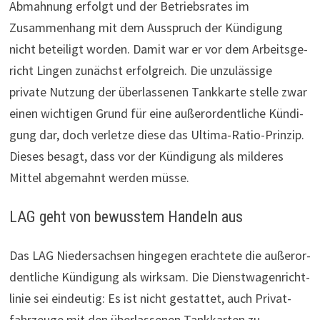
Abmahnung erfolgt und der Betriebs­rates im
Zusammenhang mit dem Aus­spruch der Kün­di­gung
nicht beteiligt worden. Damit war er vor dem Arbeits­ge­
richt Lingen zunächst erfolg­reich. Die unzu­läs­sige
private Nutzung der über­las­senen Tank­karte stelle zwar
einen wich­tigen Grund für eine außer­or­dent­li­che Kün­di­
gung dar, doch ver­letze diese das Ultima-Ratio-Prinzip.
Dieses besagt, dass vor der Kün­di­gung als mil­deres
Mittel abgemahnt werden müsse.
LAG geht von bewusstem Handeln aus
Das LAG Nie­der­sachsen hingegen erachtete die außer­or­
dent­liche Kün­di­gung als wirksam. Die Dienst­wa­gen­richt­
linie sei eindeutig: Es ist nicht gestattet, auch Pri­vat­
fahr­zeuge mit den über­las­senen Tank­karten zu