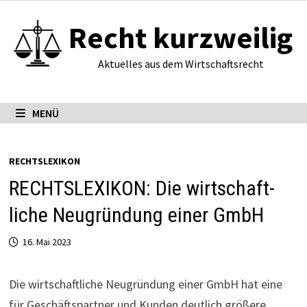
Zum
Recht kurzweilig
Inhalt
springen
Aktuelles aus dem Wirtschaftsrecht
MENÜ
RECHTSLEXIKON
RECHTSLEXIKON: Die wirt­schaft­
liche Neu­grün­dung einer GmbH
16. Mai 2023
Die wirt­schaft­liche Neu­grün­dung einer GmbH hat eine
für Geschäftspartner und Kunden deutlich größere