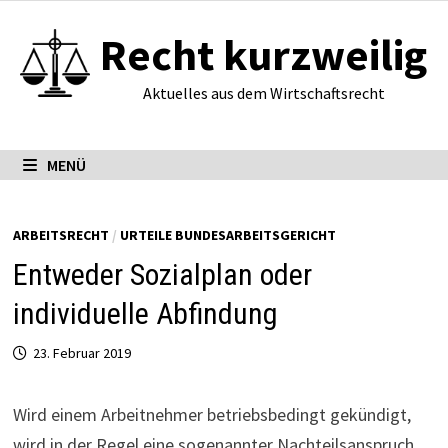
Zum
Recht kurzweilig
Inhalt
springen
Aktuelles aus dem Wirtschaftsrecht
MENÜ
ARBEITSRECHT
/
URTEILE BUNDESARBEITSGERICHT
Entweder Sozialplan oder
individuelle Abfindung
23. Februar 2019
Wird einem Arbeitnehmer betriebsbedingt gekündigt,
wird in der Regel eine sogenannter Nachteilsanspruch