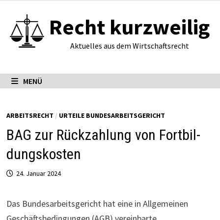
Zum
Recht kurzweilig
Inhalt
springen
Aktuelles aus dem Wirtschaftsrecht
MENÜ
ARBEITSRECHT
/
URTEILE BUNDESARBEITSGERICHT
BAG zur Rück­zah­lung von Fort­bil­
dungs­kosten
24. Januar 2024
Das Bundesarbeitsgericht hat eine in Allgemeinen
Geschäftsbedingungen (AGB) vereinbarte