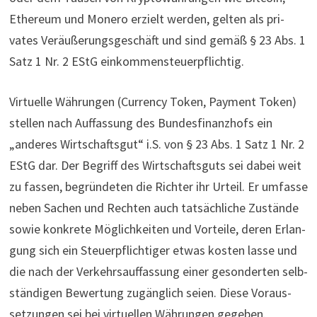
Ethe­reum und Monero erzielt werden, gelten als pri­
vates Ver­äu­ße­rungs­ge­schäft und sind gemäß § 23 Abs. 1
Satz 1 Nr. 2 EStG einkommensteuerpflichtig.
Vir­tu­elle Wäh­rungen (Cur­rency Token, Payment Token)
stellen nach Auf­fas­sung des Bundesfinanzhofs ein
„anderes
Wirt­schaftsgut“ i.S. von § 23 Abs. 1 Satz 1 Nr. 2
EStG dar. Der Begriff des Wirt­schafts­guts sei dabei weit
zu fassen, begründeten die Richter ihr Urteil. Er umfasse
neben Sachen und Rechten auch tat­säch­liche Zustände
sowie kon­krete Mög­lich­keiten und Vor­teile, deren Erlan­
gung sich ein Steu­er­pflich­tiger etwas kosten lasse und
die nach der Ver­kehrs­auf­fas­sung einer geson­derten selb­
stän­digen Bewer­tung zugäng­lich seien. Diese Vor­aus­
set­zungen sei bei vir­tu­ellen Wäh­rungen gegeben.