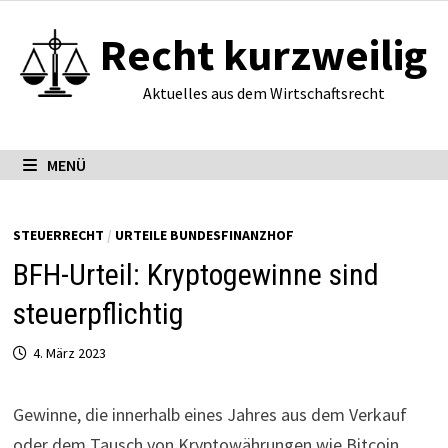
Zum
Recht kurzweilig
Inhalt
springen
Aktuelles aus dem Wirtschaftsrecht
MENÜ
STEUERRECHT
/
URTEILE BUNDESFINANZHOF
BFH-Urteil: Kryptogewinne sind
steuerpflichtig
4. März 2023
Gewinne, die inner­halb eines Jahres aus dem Verkauf
oder dem Tausch von Kryp­to­wäh­rungen wie Bitcoin,