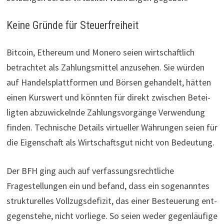
Keine Gründe für Steuerfreiheit
Bitcoin, Ethe­reum und Monero seien wirt­schaft­lich
betrachtet
als
Zah­lungs­mittel anzu­sehen. Sie würden
auf Han­dels­platt­formen und Börsen gehan­delt, hätten
einen Kurs­wert und könnten für direkt zwi­schen Betei­
ligten abzu­wi­ckelnde Zah­lungs­vor­gänge Ver­wen­dung
finden. Tech­ni­sche Details vir­tu­eller Wäh­rungen seien für
die Eigen­schaft als Wirt­schaftsgut nicht von Bedeu­tung.
Der BFH ging auch auf ver­fas­sungs­recht­liche
Fragestellungen ein und befand, dass ein sogenanntes
struk­tu­relles Voll­zugs­de­fizit, das einer Besteue­rung ent­
ge­gen­stehe, nicht vorliege. So seien weder gegen­läu­fige