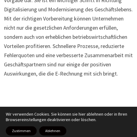
Vorgabe dar. Sie ist ein wichtiger Schritt in Richtung
Digitalisierung und Modernisierung des Geschäftslebens.
Mit der richtigen Vorbereitung können Unternehmen
nicht nur die gesetzlichen Anforderungen erfüllen,
sondern auch von erheblichen betriebswirtschaftlichen
Vorteilen profitieren. Schnellere Prozesse, reduzierte
Fehlerquoten und eine verbesserte Zusammenarbeit mit
Geschäftspartnern sind nur einige der positiven
Auswirkungen, die die E-Rechnung mit sich bringt.
Wir verwenden Cookies. Sie können sie hier ablehnen oder in Ihren
Browsereinstellungen deaktivieren oder löschen.
Copyright © 2026
Recht kurzweilig
. Mit Stolz präsentiert von
WordPress
und
Bam
.
Zustimmen
Ablehnen