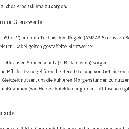
rägliches Arbeitsklima zu sorgen.
ratur-Grenzwerte
rbStättV) und den Technischen Regeln (ASR A3.5) müssen Be
sten. Dabei gelten gestaffelte Richtwerte:
r effektiven Sonnenschutz (z. B. Jalousien) sorgen.
nd Pflicht. Dazu gehören die Bereitstellung von Getränken, 
. Gleitzeit nutzen, um die kühleren Morgenstunden zu nutzen
zmaßnahmen (wie Hitzeschutzkleidung oder Luftduschen) gil
sscode
issenschaft (ifaa) empfiehlt technische Lösungen wie Venti