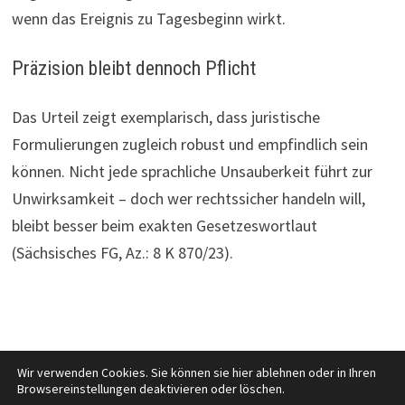
wenn das Ereignis zu Tagesbeginn wirkt.
Präzision bleibt dennoch Pflicht
Das Urteil zeigt exemplarisch, dass juristische
Formulierungen zugleich robust und empfindlich sein
können. Nicht jede sprachliche Unsauberkeit führt zur
Unwirksamkeit – doch wer rechtssicher handeln will,
bleibt besser beim exakten Gesetzeswortlaut
(Sächsisches FG, Az.: 8 K 870/23).
Wir verwenden Cookies. Sie können sie hier ablehnen oder in Ihren
Browsereinstellungen deaktivieren oder löschen.
Copyright © 2026
Recht kurzweilig
. Mit Stolz präsentiert von