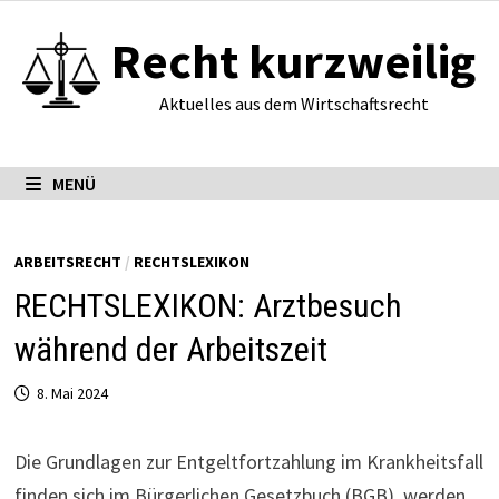
Zum
Recht kurzweilig
Inhalt
springen
Aktuelles aus dem Wirtschaftsrecht
MENÜ
ARBEITSRECHT
/
RECHTSLEXIKON
RECHTSLEXIKON: Arztbesuch
während der Arbeitszeit
8. Mai 2024
Die Grundlagen zur Entgeltfortzahlung im Krankheitsfall
finden sich im Bürgerlichen Gesetzbuch (BGB), werden