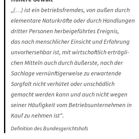
„(…) ist ein betriebs­fremdes, von außen durch
ele­men­tare Natur­kräfte oder durch Hand­lungen
dritter Per­sonen her­bei­ge­führtes Ereignis,
das
nach mensch­li­cher Ein­sicht und Erfah­rung
unvor­her­sehbar ist, mit wirt­schaft­lich erträg­li­
chen Mitteln auch durch äußerste, nach der
Sach­lage ver­nünf­ti­ger­weise zu erwar­tende
Sorg­falt nicht ver­hütet oder unschäd­lich
gemacht werden kann und auch nicht wegen
seiner Häu­fig­keit vom Betriebs­un­ter­nehmen in
Kauf zu nehmen ist“
.
Definition des Bundesgerichtshofs