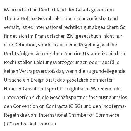
Während sich in Deutschland der Gesetzgeber zum
Thema Höhere Gewalt also noch sehr zurückhaltend
verhält, ist es international rechtlich gut abgesichert. So
findet sich im Fran­zö­si­schen Zivil­ge­setz­buch nicht nur
eine Definition, sondern auch eine Regelung, welche
Rechtsfolgen sich ergeben. Auch im US-ame­ri­ka­ni­schen
Recht stellen Leistungsver­zö­ge­rungen oder -aus­fälle
keinen Ver­trags­ver­stoß dar, wenn die zugrun­de­lie­gende
Ursache ein Ereignis ist, das gesetzlich definierter
Höherer Gewalt entspricht. Im globalen Warenverkehr
unterwerfen sich die Geschäftspartner fast ausnahmslos
den Con­ven­tion on Con­tracts (CISG) und den Incoterms-
Regeln die vom Inter­na­tional Chamber of Com­merce
(ICC) entwickelt wurden.