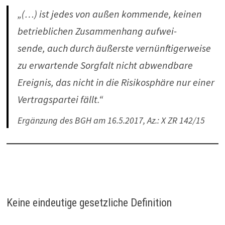
„(…) ist jedes von außen kom­mende, keinen
betrieb­li­chen Zusam­men­hang auf­wei­
sende, auch durch äußerste ver­nünf­ti­ger­weise
zu erwar­tende Sorg­falt nicht abwend­bare
Ereignis, das nicht in die Risi­ko­sphäre nur einer
Ver­trags­partei fällt.“
Ergänzung des BGH am 16.5.2017, Az.: X ZR 142/15
Keine eindeutige gesetzliche Definition