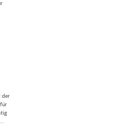
ür
t der
für
tig
 …